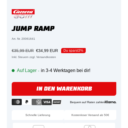
JUMP RAMP
Art. Nr. 20061641
Regulärer
Angebotspreis
€35,99 EUR
€34,99 EUR
Du sparst
3%
Preis
Inkl. Steuern zzgl. Versandkosten
Auf Lager
in 3-4 Werktagen bei dir!
-
IN DEN WARENKORB
Bequem auf Raten zahlen
Schnelle Lieferung
Kostenloser Versand ab 50€