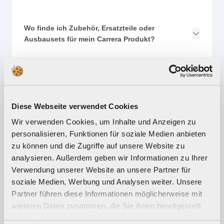
Wo finde ich Zubehör, Ersatzteile oder
Ausbausets für mein Carrera Produkt?
Wo finde ich Carrera Distributeure und
Händler?
Diese Webseite verwendet Cookies
Wir verwenden Cookies, um Inhalte und Anzeigen zu
Wie kann ich Geschenkgutscheine kaufen und
personalisieren, Funktionen für soziale Medien anbieten
einlösen?
zu können und die Zugriffe auf unsere Website zu
analysieren. Außerdem geben wir Informationen zu Ihrer
Verwendung unserer Website an unsere Partner für
Wie gelange ich zum Carrera Club?
soziale Medien, Werbung und Analysen weiter. Unsere
Partner führen diese Informationen möglicherweise mit
weiteren Daten zusammen, die Sie ihnen bereitgestellt
Wie kann ich meine Ware zurücksenden?
haben oder die sie im Rahmen Ihrer Nutzung der Dienste