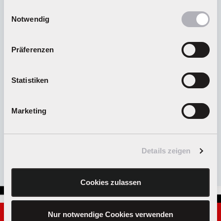
gesammelt haben.
Einwilligungsauswahl
Notwendig
Welche Teile gehören bei einer Reparatur
eingesendet?
Präferenzen
Wieso dauert der Versand meines bestellten
Statistiken
Produkts länger als die angegebene Lieferzeit?
Marketing
Allgemeine Informationen zu unseren
Newsletter-Aktionen
Details zeigen
Cookies zulassen
Nur notwendige Cookies verwenden