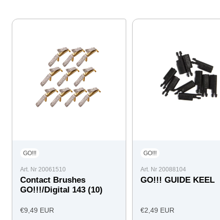
GO!!!
GO!!!
Art. Nr 20061510
Art. Nr 20088104
Contact Brushes
GO!!! GUIDE KEEL
GO!!!/Digital 143 (10)
Angebotspreis
Angebotspreis
€9,49 EUR
€2,49 EUR