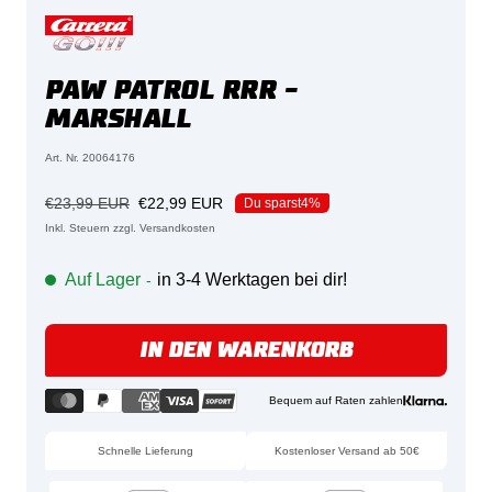
PAW PATROL RRR -
MARSHALL
Art. Nr. 20064176
Regulärer
Angebotspreis
€23,99 EUR
€22,99 EUR
Du sparst
4%
Preis
Inkl. Steuern zzgl. Versandkosten
Auf Lager
in 3-4 Werktagen bei dir!
-
IN DEN WARENKORB
Bequem auf Raten zahlen
Schnelle Lieferung
Kostenloser Versand ab 50€