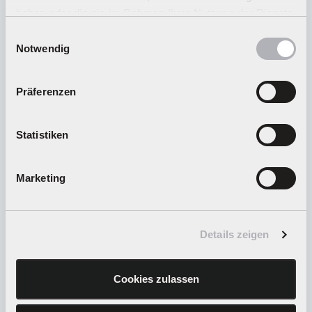
haben oder die sie im Rahmen Ihrer Nutzung der Dienste
Wohin kann ich meine Anfrage richten?
gesammelt haben.
Einwilligungsauswahl
Notwendig
Wo finde ich Zubehör, Ersatzteile oder
Präferenzen
Ausbausets für mein Carrera Produkt?
Statistiken
Wo finde ich Carrera Distributeure und
Händler?
Marketing
Wie kann ich Geschenkgutscheine kaufen und
einlösen?
Details zeigen
Cookies zulassen
Wie gelange ich zum Carrera Club?