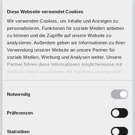
Shop verfügbar, was kann ich tun?
Diese Webseite verwendet Cookies
Wir verwenden Cookies, um Inhalte und Anzeigen zu
Wohin kann ich meine Anfrage richten?
personalisieren, Funktionen für soziale Medien anbieten
zu können und die Zugriffe auf unsere Website zu
analysieren. Außerdem geben wir Informationen zu Ihrer
Wo finde ich Zubehör, Ersatzteile oder
Verwendung unserer Website an unsere Partner für
Ausbausets für mein Carrera Produkt?
soziale Medien, Werbung und Analysen weiter. Unsere
Partner führen diese Informationen möglicherweise mit
weiteren Daten zusammen, die Sie ihnen bereitgestellt
Wo finde ich Carrera Distributeure und
haben oder die sie im Rahmen Ihrer Nutzung der Dienste
Händler?
gesammelt haben.
Einwilligungsauswahl
Notwendig
Wie kann ich Geschenkgutscheine kaufen und
einlösen?
Präferenzen
Statistiken
Wie gelange ich zum Carrera Club?