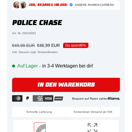
ANDERE FAHREN CARRERA
JOEL, RICARDO & 100.000+
POLICE CHASE
Art. Nr. 20016001
Regulärer
Angebotspreis
€49,99 EUR
€46,99 EUR
Du sparst
6%
Preis
Inkl. Steuern zzgl. Versandkosten
Auf Lager
in 3-4 Werktagen bei dir!
-
IN DEN WARENKORB
Bequem auf Raten zahlen
Schnelle Lieferung
Kostenloser Versand ab 50€