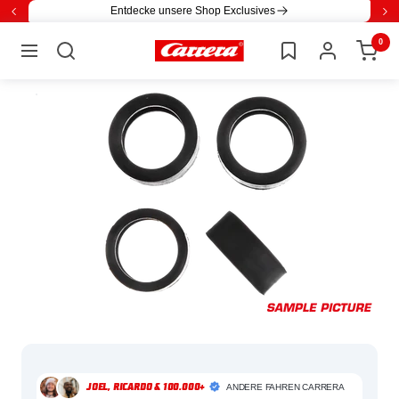
Direkt
Entdecke unsere Shop Exclusives
Zurück
Wei
zum
0
Carrera
Inhalt
Navigation
ANDERE FAHREN CARRERA
JOEL, RICARDO & 100.000+