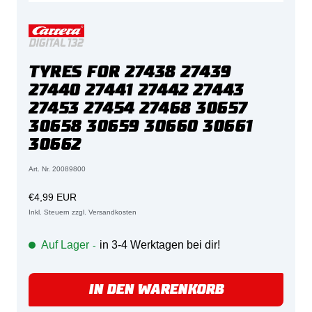
TYRES FOR 27438 27439
27440 27441 27442 27443
27453 27454 27468 30657
30658 30659 30660 30661
30662
Art. Nr. 20089800
Angebotspreis
€4,99 EUR
Inkl. Steuern zzgl. Versandkosten
Auf Lager
in 3-4 Werktagen bei dir!
-
IN DEN WARENKORB