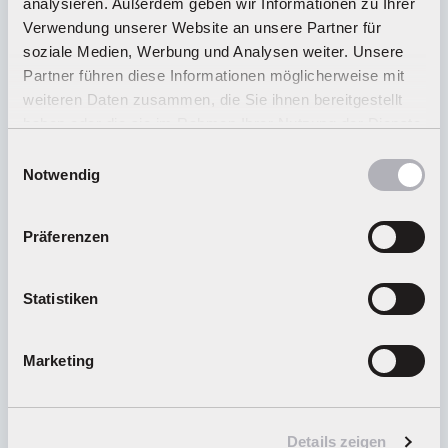
analysieren. Außerdem geben wir Informationen zu Ihrer
Verwendung unserer Website an unsere Partner für
soziale Medien, Werbung und Analysen weiter. Unsere
Wie kann ich Geschenkgutscheine kaufen und
Partner führen diese Informationen möglicherweise mit
einlösen?
weiteren Daten zusammen, die Sie ihnen bereitgestellt
haben oder die sie im Rahmen Ihrer Nutzung der Dienste
gesammelt haben.
Einwilligungsauswahl
Wie gelange ich zum Carrera Club?
Notwendig
Präferenzen
Wie kann ich meine Ware zurücksenden?
Statistiken
Welche Teile gehören bei einer Reparatur
eingesendet?
Marketing
Wieso dauert der Versand meines bestellten
Details zeigen
Produkts länger als die angegebene Lieferzeit?