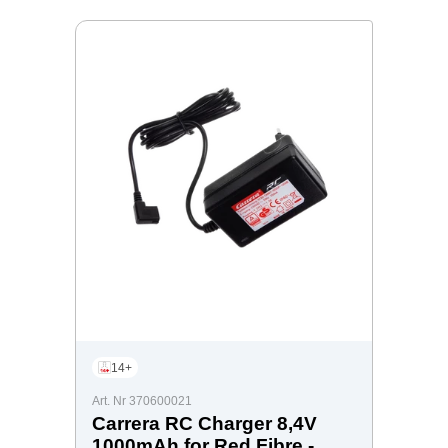
14+
Art. Nr 370600021
Carrera RC Charger 8,4V
1000mAh for Red Fibre -