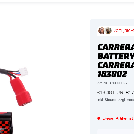
JOEL, RICA
CARRERA
BATTERY
CARRERA
183002
Art. Nr. 370600022
Regulärer
Ang
€18,48 EUR
€17
Preis
Inkl. Steuern zzgl. Ve
Dieser Artikel is