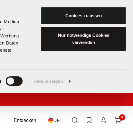
Cookies zulassen
le Medien
ir
Nur notwendige Cookies
, Werbung
verwenden
ren Daten
ienste
g
Details zeigen
0
Entdecken
Sprache
DE