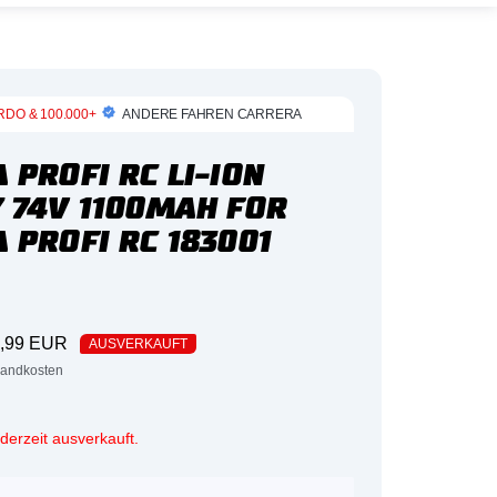
RDO & 100.000+
ANDERE FAHREN CARRERA
 PROFI RC LI-ION
 74V 1100MAH FOR
 PROFI RC 183001
ebotspreis
,99 EUR
AUSVERKAUFT
rsandkosten
t derzeit ausverkauft.